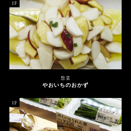
1F
惣菜
やおいちのおかず
1F