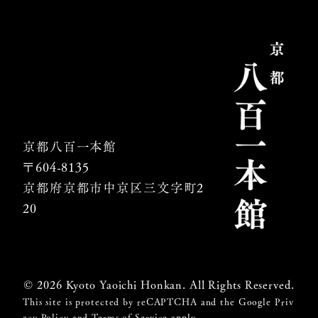
京都八百一本館
〒604-8135
京都府京都市中京区
三文字町2
20
© 2026 Kyoto Yaoichi Honkan. All Rights Reserved.
This site is protected by reCAPTCHA and the Google
Priv
acy Policy
and
Terms of Service
apply.