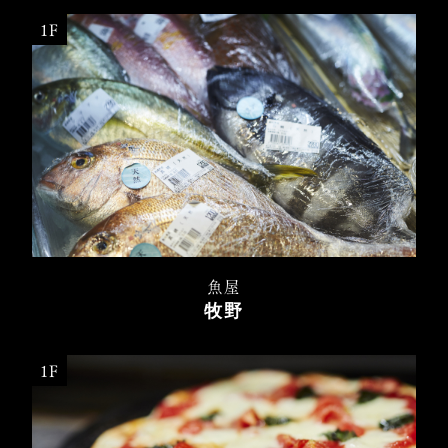
1F
魚屋
牧野
1F