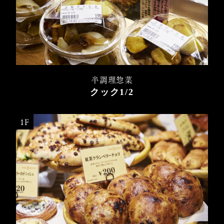
半調理惣菜
クック1/2
1F